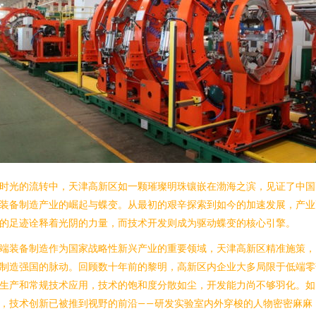
时光的流转中，天津高新区如一颗璀璨明珠镶嵌在渤海之滨，见证了中国
装备制造产业的崛起与蝶变。从最初的艰辛探索到如今的加速发展，产业
的足迹诠释着光阴的力量，而技术开发则成为驱动蝶变的核心引擎。
端装备制造作为国家战略性新兴产业的重要领域，天津高新区精准施策，
制造强国的脉动。回顾数十年前的黎明，高新区内企业大多局限于低端零
生产和常规技术应用，技术的饱和度分散如尘，开发能力尚不够羽化。如
，技术创新已被推到视野的前沿——研发实验室内外穿梭的人物密密麻麻